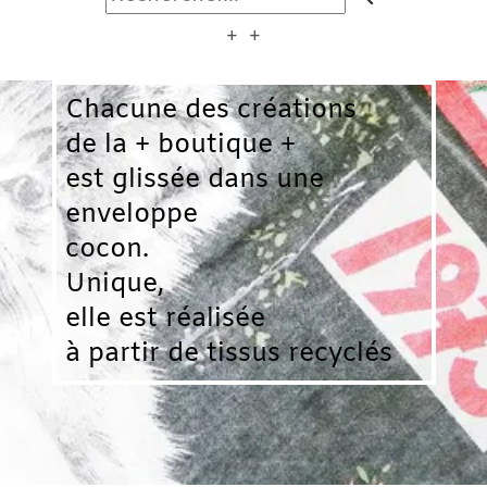
+ +
Chacune des créations
de la + boutique +
est glissée dans une
enveloppe
cocon.
Unique,
elle est réalisée
à partir de tissus recyclés