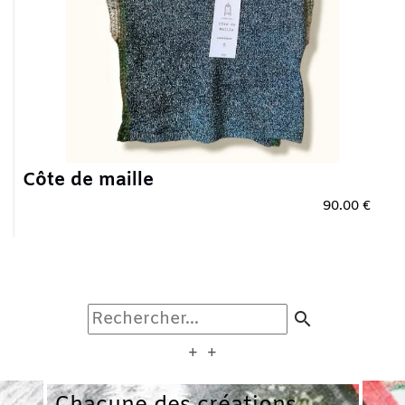
Côte de maille
90.00 €
Plus qu'un seul article
search
+ +