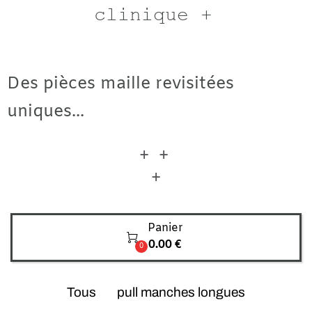
clinique +
Des pièces maille revisitées
uniques...
+ +
+
Panier

0.00 €
0
Tous
pull manches longues