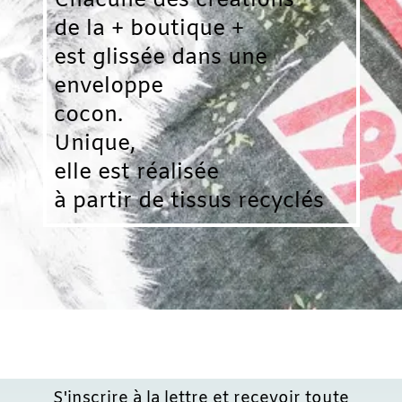
Chacune des créations
de la + boutique +
est glissée dans une
enveloppe
cocon.
Unique,
elle est réalisée
à partir de tissus recyclés
S'inscrire à la lettre et recevoir toute