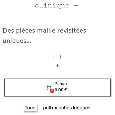
clinique +
Des pièces maille revisitées
uniques...
+ +
+
Panier

0.00 €
0
Tous
pull manches longues