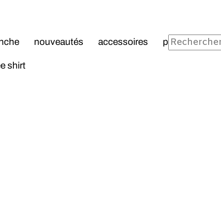
veautés
accessoires
pochons et tote-cabas