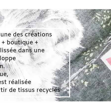
créations
que +
ans une
sée
ssus recyclés