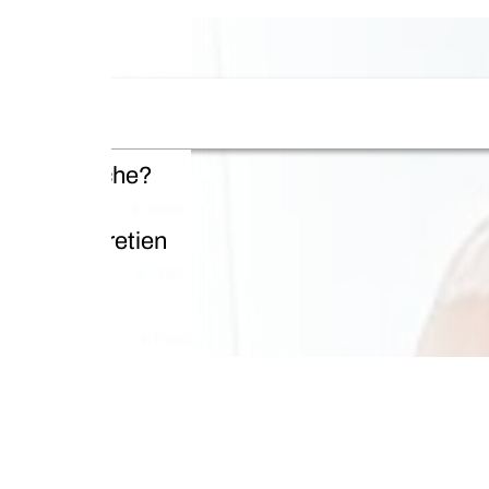
che?
retien
Les 
Des p