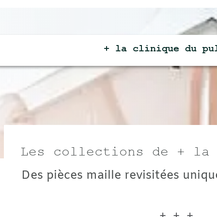
+ la clinique du
pull +
collections de + la cliniq
ièces maille revisitées uniques...
+ + +