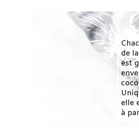
Chacune des 
de la + bouti
est glissée d
enveloppe
cocon.
Unique,
elle est réali
à partir de ti