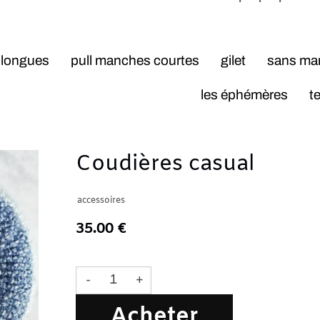
pull manches courtes
gilet
sans manche
nou
les éphémères
tee shirt
Coudières casual
accessoires
35.00 €
Plus qu'un seul article
-
+
Acheter