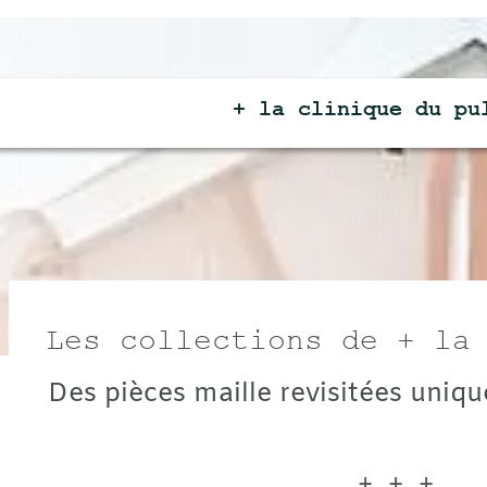
+ la clinique du
pull +
collections de + la cliniq
ièces maille revisitées uniques...
+ + +