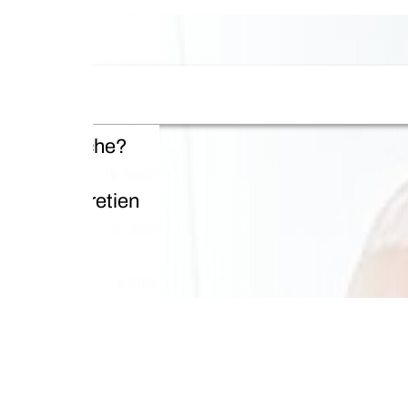
che?
retien
Les 
Des p