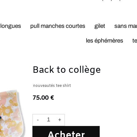
pull manches courtes
gilet
sans manche
nou
les éphémères
tee shirt
Back to collège
nouveautés
tee shirt
75.00 €
Plus qu'un seul article
-
+
Acheter