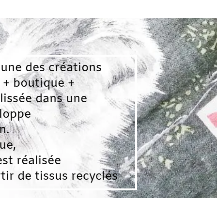
créations
que +
ans une
sée
ssus recyclés