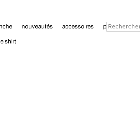
veautés
accessoires
pochons et tote-cabas