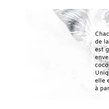
Chacune des 
de la + bouti
est glissée d
enveloppe
cocon.
Unique,
elle est réali
à partir de ti