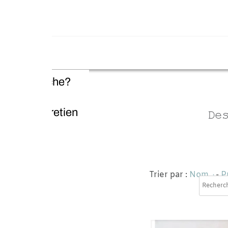
che?
retien
Des acces
l
Trier par :
Nom
-
Prix