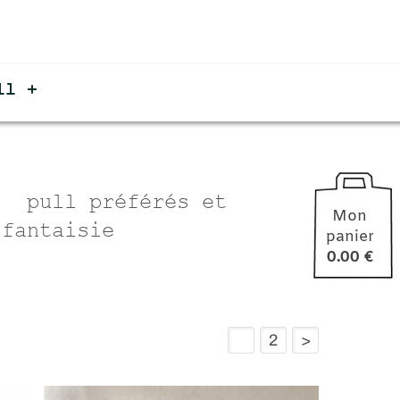
Mo
person_outline
préférés et
Mon
ie
panier
0.00 €
1
2
>