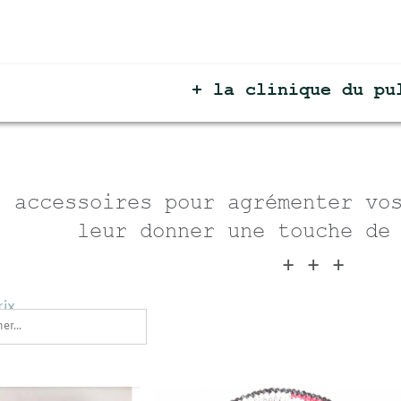
+ la clinique du
pull +
soires pour agrémenter vos pull 
eur donner une touche de fantais
+ + +
search