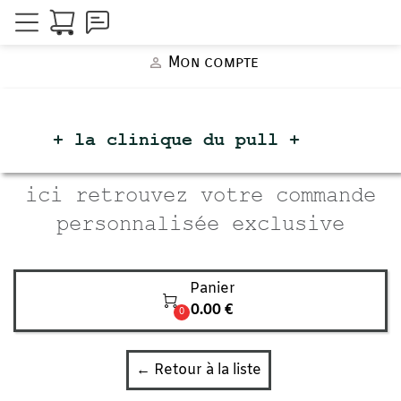
Mon compte
person_outline
+ la clinique du
pull +
ici retrouvez votre commande
personnalisée exclusive
Panier

0.00 €
0
← Retour à la liste