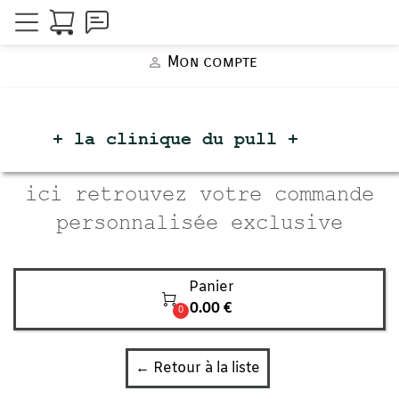
Mon compte
person_outline
+ la clinique du
pull +
ici retrouvez votre commande
personnalisée exclusive
Panier

0.00 €
0
← Retour à la liste