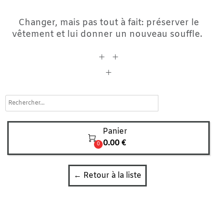
Changer, mais pas tout à fait: préserver le
vêtement et lui donner un nouveau souffle.
+ +
+
search
Panier

0.00 €
0
← Retour à la liste