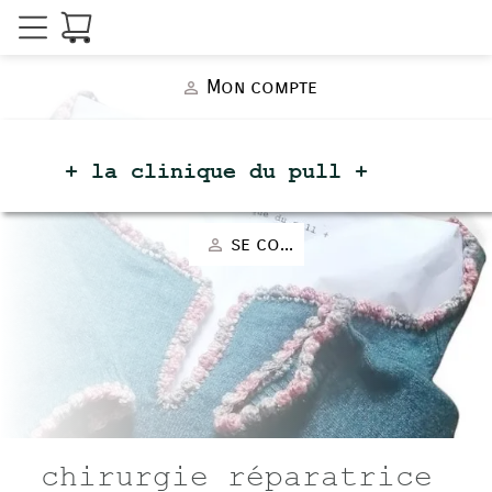
Mon compte
person_outline
+ la clinique du
pull +
se connecter
person_outline
chirurgie réparatrice