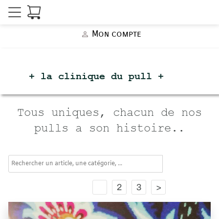
Mon compte
person_outline
+ la clinique du
pull +
Tous uniques, chacun de nos
pulls a son histoire..
search
1
2
3
>