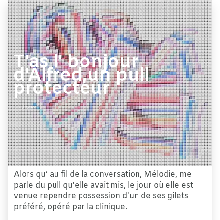
T'as l' bonjour
d'Alfred,un pull
protecteur
23/05/2022
Alors qu’ au fil de la conversation, Mélodie, me
parle du pull qu'elle avait mis, le jour où elle est
venue rependre possession d'un de ses gilets
préféré, opéré par la clinique.