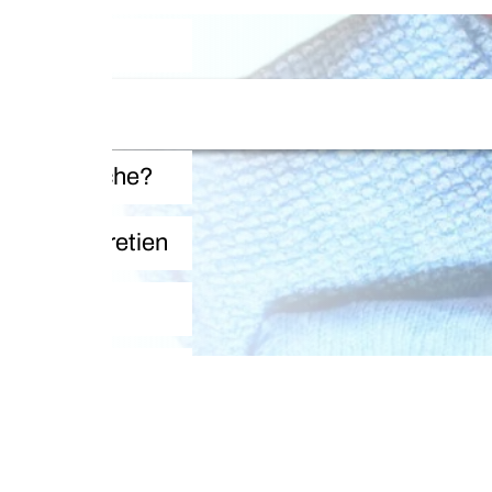
che?
retien
La s
Toute 
des p
recon