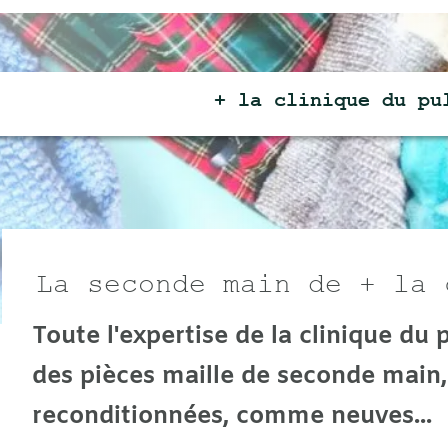
+ la clinique du
pull +
econde main de + la cliniq
l'expertise de la clinique du pull pour
ièces maille de seconde main, vintage
ditionnées, comme neuves...