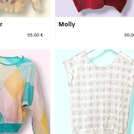
Molly
Me
5.00 €
50.00 €